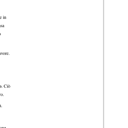
e in
asa
o
avore.
o
. Ciò
ro.
à.
ione