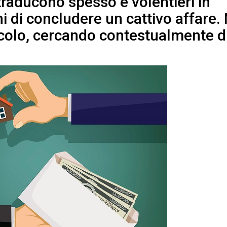
i traducono spesso e volentieri in
chi di concludere un cattivo affare.
icolo, cercando contestualmente d