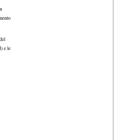
o
imento
del
) e le