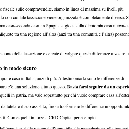
e fiscale sulle compravendite, siamo in linea di massima su livelli più
modo con cui tale tassazione viene organizzata è completamente diversa. S
 prima casa-seconda casa, in Spagna si gioca sulla dicotomia casa nuova-c
 aliquote tra una regione all’altra (anzi tra una comunità e l’altra) posson
 conto della tassazione e cercate di volgere queste differenze a vostro f
o in modo sicuro
prare casa in Italia, anzi di più. A testimoniarlo sono le differenze di
Basta farsi seguire da un espert
pure c’è una soluzione a tutto questo.
 quelli in patria, ma vale soprattutto per chi vuole comprare casa all’este
 da tutelare il suo assistito, fino a trasformare le differenze in opportunit
perti. Come quelli in forze a CRD Capital per esempio.
 dell’acquisto, dalla ricerca dell’immobile alla negoziazione, alla transaz