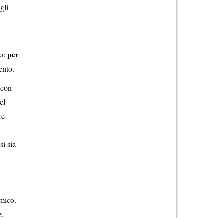
gli
per
io:
mento.
 con
el
re
si sia
omico.
e.