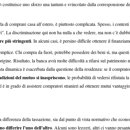
iò costituisce uno sforzo una tantum e svincolato dalla corresponsione de
 di comprare casa all’estero, è piuttosto complicata. Spesso, i contesti
ri”. La discriminazione qui non ha nulla a che vedere, ma non c’è dubb
re più stringenti
. In alcuni casi, è persino difficile ottenere il finanzia
semplice. Chi compra da fuori, potrebbe possedere dei beni sì, ma questi
origine. Risultato, la banca avrà molte difficoltà a rifarsi sul patrimonio n
esta dinamica è esacerbata dalla questione della residenza: se il comprato
ndizioni del mutuo si inaspriscono
, le probabilità di vedersi rifiutata la
in grado di assistere compratori stranieri ad ottenere mutui vantaggio
 differenza della tassazione, sia dal punto di vista normativo che econ
no differire l’uno dell’altro
. Alcuni sono leggeri, altri ci vanno pesant