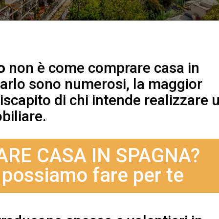
o
non è come comprare casa in
rmarlo sono numerosi, la maggior
iscapito di chi intende realizzare 
iliare.
ARE CASA IN SPAGNA?
 possiamo fare per te