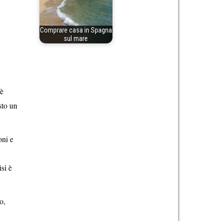
Comprare casa in Spagna
sul mare
 è
sto un
oni e
isi è
o,