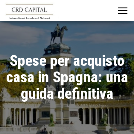
CRD
Informazioni e
consigli
CAPITAL
sull'investimento
in Italia e
all'estero
Spese per acquisto
casa in Spagna: una
guida definitiva