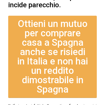
incide parecchio.
Ottieni un mutuo
per comprare
casa a Spagna
anche se risiedi
in Italia e non hai
un reddito
dimostrabile in
Spagna