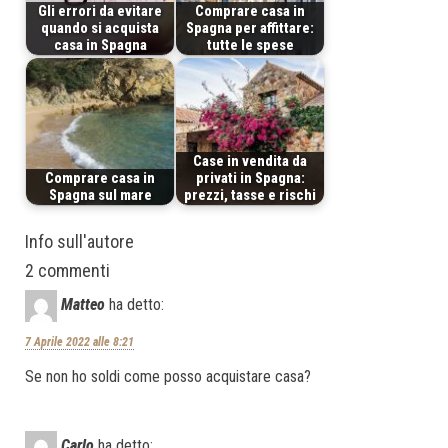
Gli errori da evitare
Comprare casa in
quando si acquista
Spagna per affittare:
casa in Spagna
tutte le spese
Case in vendita da
Comprare casa in
privati in Spagna:
Spagna sul mare
prezzi, tasse e rischi
Info sull'autore
2 commenti
Matteo
ha detto:
7 Aprile 2022 alle 8:21
Se non ho soldi come posso acquistare casa?
Carlo
ha detto: