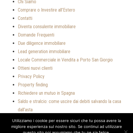
Chi Siamo
Comprare o Investire all’Estero
Contatti
Diventa consulente immobiliare
Domande Frequenti
Due diligence immobiliare
Lead generation immobiliare
Locale Commerciale in Vendita a Porto San Giorgio
Ottieni nuovi clienti
Privacy Policy
Property finding
Richiedere un mutuo in Spagna
Saldo e stralcio: come uscire dai debiti salvando la casa
dall’asta
Servizi
Utilizziamo i cookie per essere sicuri che tu possa avere la
Vendi la tua casa a compratori stranieri
migliore esperienza sul nostro sito. Se continui ad utilizzare
questo sito noi assumiamo che tu ne sia felice.