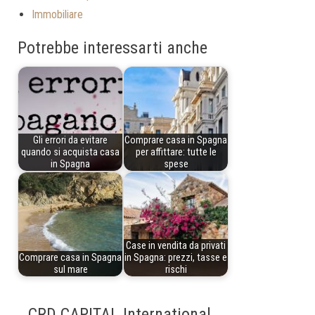
Immobiliare
Potrebbe interessarti anche
Gli errori da evitare
Comprare casa in Spagna
quando si acquista casa
per affittare: tutte le
in Spagna
spese
Case in vendita da privati
Comprare casa in Spagna
in Spagna: prezzi, tasse e
sul mare
rischi
CRD CAPITAL International