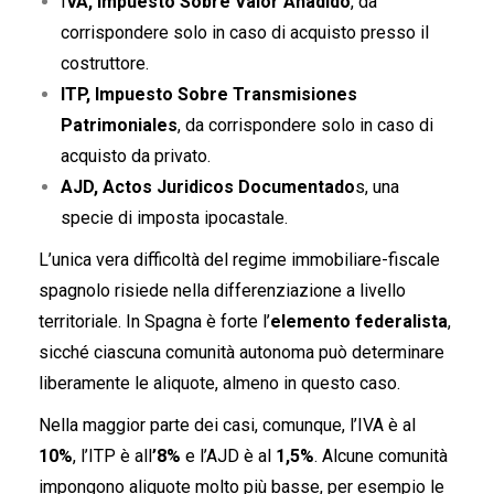
I
VA, Impuesto Sobre Valor Añadido
, da
corrispondere solo in caso di acquisto presso il
costruttore.
ITP, Impuesto Sobre Transmisiones
Patrimoniales
, da corrispondere solo in caso di
acquisto da privato.
AJD, Actos Juridicos Documentado
s, una
specie di imposta ipocastale.
L’unica vera difficoltà del regime immobiliare-fiscale
spagnolo risiede nella differenziazione a livello
territoriale. In Spagna è forte l’
elemento federalista
,
sicché ciascuna comunità autonoma può determinare
liberamente le aliquote, almeno in questo caso.
Nella maggior parte dei casi, comunque, l’IVA è al
10%
, l’ITP è all
’8%
e l’AJD è al
1,5%
. Alcune comunità
impongono aliquote molto più basse, per esempio le