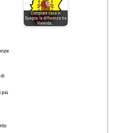
Comprare casa in
Spagna: la differenza tra
Vivienda…
enze.
 di
i più
ento