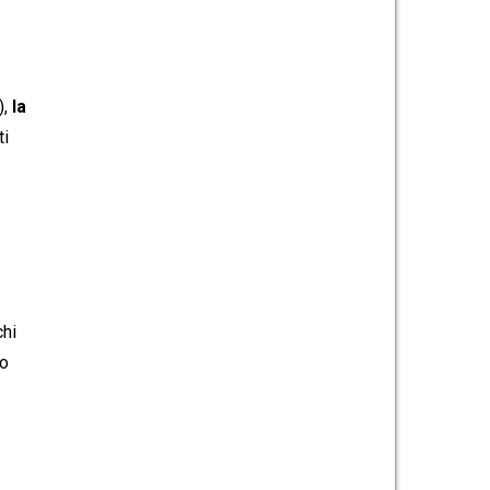
),
la
ti
chi
co