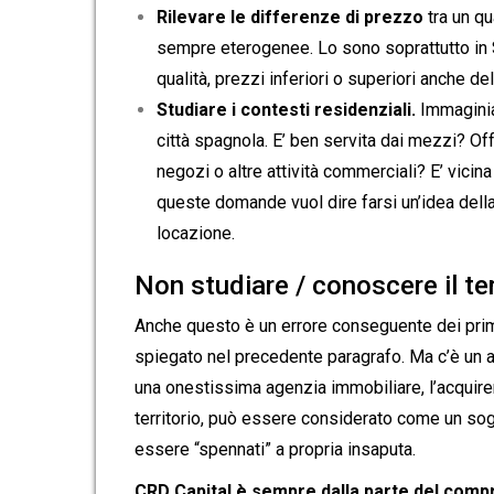
Rilevare le differenze di prezzo
tra un qua
sempre eterogenee. Lo sono soprattutto in S
qualità, prezzi inferiori o superiori anche de
Studiare i contesti residenziali.
Immaginia
città spagnola. E’ ben servita dai mezzi? Offr
negozi o altre attività commerciali? E’ vicin
queste domande vuol dire farsi un’idea della 
locazione.
Non studiare / conoscere il ter
Anche questo è un errore conseguente dei prim
spiegato nel precedente paragrafo. Ma c’è un al
una onestissima agenzia immobiliare, l’acquir
territorio, può essere considerato come un so
essere “spennati” a propria insaputa.
CRD Capital è sempre dalla parte del comp