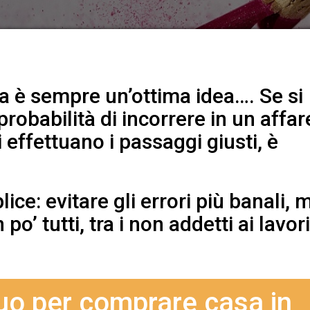
 è sempre un’ottima idea…. Se si
probabilità di incorrere in un affar
i effettuano i passaggi giusti, è
ice: evitare gli errori più banali, 
o’ tutti, tra i non addetti ai lavori
uo per comprare casa in