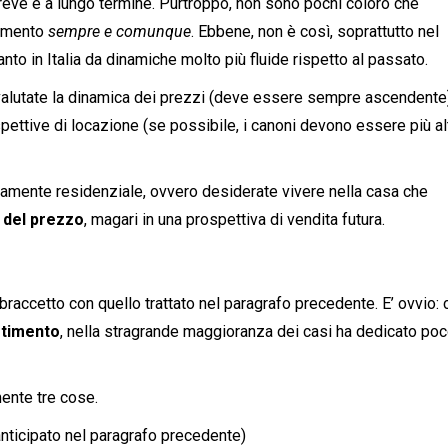
breve e a lungo termine. Purtroppo, non sono pochi coloro che
timento
sempre e comunque
. Ebbene, non è così, soprattutto nel
to in Italia da dinamiche molto più fluide rispetto al passato.
 valutate la dinamica dei prezzi (deve essere sempre ascendente
spettive di locazione (se possibile, i canoni devono essere più al
tamente residenziale, ovvero desiderate vivere nella casa che
 del prezzo
, magari in una prospettiva di vendita futura.
braccetto con quello trattato nel paragrafo precedente. E’ ovvio: 
estimento
, nella stragrande maggioranza dei casi ha dedicato po
ente tre cose.
nticipato nel paragrafo precedente)