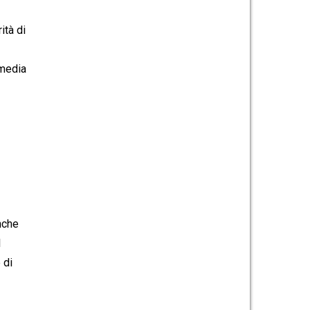
ità di
 media
nche
l
 di