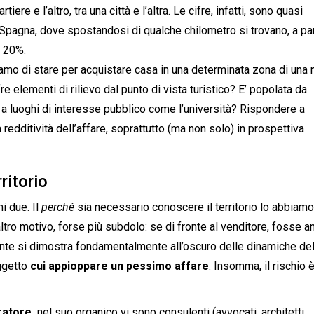
rtiere e l’altro, tra una città e l’altra. Le cifre, infatti, sono quasi
pagna, dove spostandosi di qualche chilometro si trovano, a par
l 20%.
mo di stare per acquistare casa in una determinata zona di una
e elementi di rilievo dal punto di vista turistico? E’ popolata da
a a luoghi di interesse pubblico come l’università? Rispondere a
redditività dell’affare, soprattutto (ma non solo) in prospettiva
ritorio
i due. Il
perché
sia necessario conoscere il territorio lo abbiamo
tro motivo, forse più subdolo: se di fronte al venditore, fosse a
ente si dimostra fondamentalmente all’oscuro delle dinamiche de
ggetto
cui appioppare un pessimo affare
. Insomma, il rischio è
ratore,
nel suo organico vi sono consulenti (avvocati, architetti,