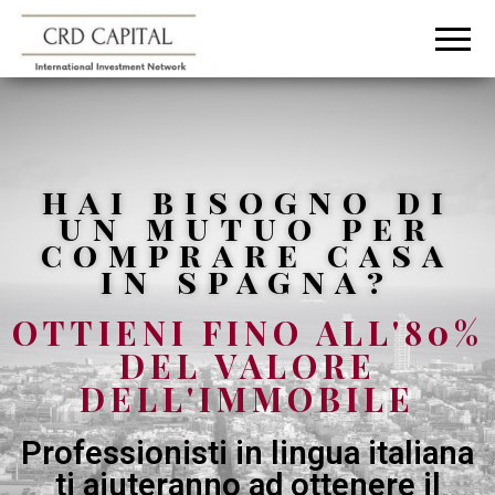
CRD
Informazioni e
consigli
CAPITAL
sull'investimento
in Italia e
all'estero
hai bisogno di
un mutuo per
comprare casa
in spagna?
OTTIENI FINO ALL'80%
DEL VALORE
DELL'IMMOBILE
Professionisti in lingua italiana
ti aiuteranno ad ottenere il