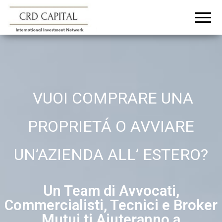
CRD
Informazioni e
consigli
CAPITAL
sull'investimento
in Italia e
all'estero
VUOI COMPRARE UNA
PROPRIETÁ O AVVIARE
UN’AZIENDA ALL’ ESTERO?
Un Team di Avvocati,
Commercialisti, Tecnici e Broker
Mutui ti Aiuteranno a