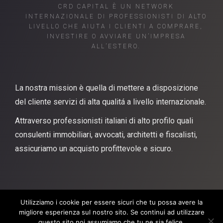
CRD CAPITAL È UN NETWORK
INTERNAZIONALE DI PROFESSIONISTI DI ALTO
LIVELLO CHE AIUTA I CLIENTI A COMPRARE,
INVESTIRE O AVVIARE UN’IMPRESA
ALL’ESTERO.
La nostra mission è quella di m
ettere a disposizione
del cliente servizi di alta qualitá a livello internazionale.
A
ttraverso
professionisti
italiani
di alto profilo
quali
consulenti immobiliari, avvocati, architetti e fiscalisti,
a
ssicuriamo un acquisto profittevole e sicuro.
Utilizziamo i cookie per essere sicuri che tu possa avere la
migliore esperienza sul nostro sito. Se continui ad utilizzare
questo sito noi assumiamo che tu ne sia felice.