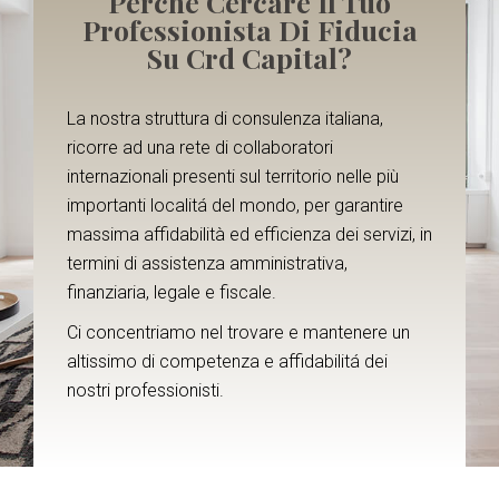
Perchè Cercare Il Tuo
Professionista Di Fiducia
Su Crd Capital?
La nostra
struttura di consulenza italiana,
ricorre
ad
un
a rete di collaboratori
internazional
i
presenti
sul territorio nelle
più
importanti
localitá del mondo
,
per garantire
massima affidabilità ed
efficienza dei servizi, in
termini di assistenza amministrativa,
finanziaria, legale e fiscale.
Ci concentriamo nel trovare e mantenere un
altissimo di competenza e affidabilitá dei
nostri professionisti.