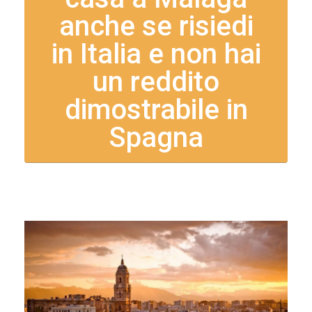
anche se risiedi
in Italia e non hai
un reddito
dimostrabile in
Spagna