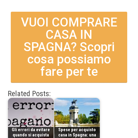
VUOI COMPRARE
CASA IN
SPAGNA? Scopri
cosa possiamo
fare per te
Related Posts:
Gli errori da evitare
Spese per acquisto
quando si acquista
casa in Spagna: una