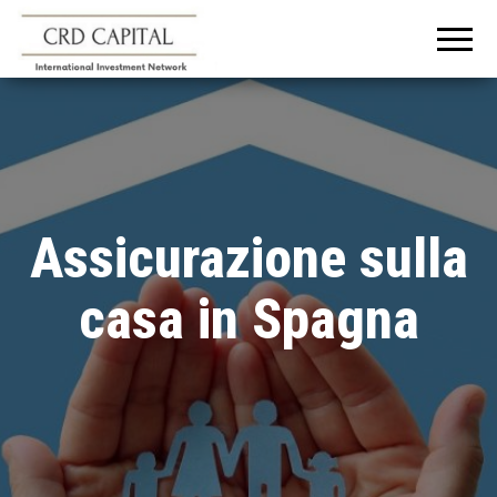
CRD
Informazioni e
consigli
CAPITAL
sull'investimento
in Italia e
all'estero
Assicurazione sulla
casa in Spagna