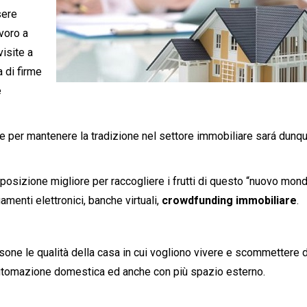
sere
avoro a
visite a
 di firme
e
e per mantenere la tradizione nel settore immobiliare sará dunq
 posizione migliore per raccogliere i frutti di questo “nuovo mon
menti elettronici, banche virtuali,
crowdfunding
immobiliare
.
sone le qualità della casa in cui vogliono vivere e scommettere d
 automazione domestica ed anche con più spazio esterno.