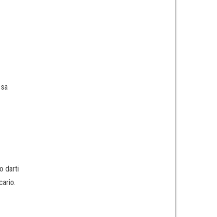
 sa
o darti
cario.