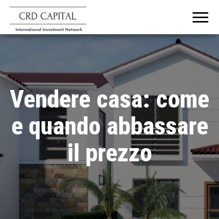
CRD
Informazioni e
consigli
CAPITAL
sull'investimento
in Italia e
all'estero
Vendere casa: come
e quando abbassare
il prezzo