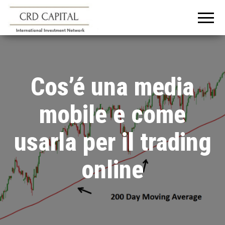
CRD
Informazioni e
consigli
CAPITAL
sull'investimento
in Italia e
all'estero
Cos’é una media
mobile e come
usarla per il trading
online