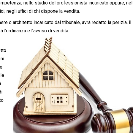
competenza, nello studio del professionista incaricato oppure, ne
i, negli uffici di chi dispone la vendita.
e o architetto incaricato dal tribunale, avrà redatto la perizia, il
 l’ordinanza e l’avviso di vendita.
tto
oni
ne
lle
i
di
to
e