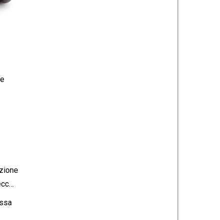
se
azione
ecc…
ossa