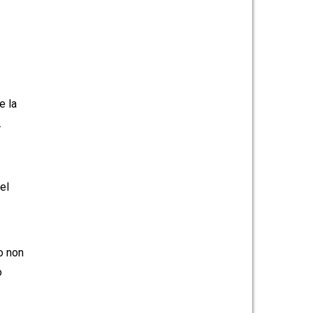
e la
.
el
o non
o