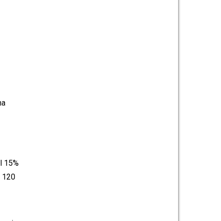
na
al 15%
i 120