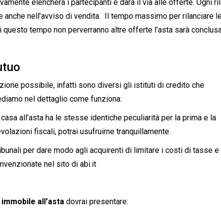
amente elencherà i partecipanti e darà il via alle offerte. Ogni ri
 anche nell’avviso di vendita. Il tempo massimo per rilanciare l
 di questo tempo non perverranno altre offerte l’asta sarà conclus
utuo
ione possibile, infatti sono diversi gli istituti di credito che
ediamo nel dettaglio come funziona:
casa all’asta ha le stesse identiche peculiarità per la prima e la
olazioni fiscali, potrai usufruirne tranquillamente.
unali per dare modo agli acquirenti di limitare i costi di tasse e
nvenzionate nel sito di abi.it
o
immobile all’asta
dovrai presentare: