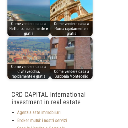
Come vendere casa a
Come vendere casa a
Nettuno, rapidamente e
Roma rapidamente e
gratis
gratis
Come vendere casa a
Civitavecchia,
Come vendere casa a
rapidamente e gratis
Guidonia Montecelio
CRD CAPITAL International
investment in real estate
Agenzia aste immobiliari
Broker mutui: i nostri servizi