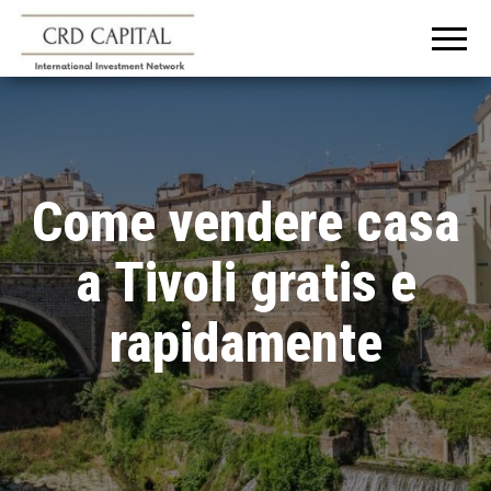
CRD
Informazioni e
consigli
CAPITAL
sull'investimento
in Italia e
all'estero
Come vendere casa
a Tivoli gratis e
rapidamente