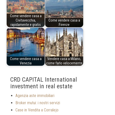
Come vendere casa a
Civitavecchia,
Come vendere casa a
rapidamente e gratis
Firenze
Come vendere casa a
Vendere casa a Milano,
Venezia
come farlo velocemente
CRD CAPITAL International
investment in real estate
Agenzia aste immobiliari
Broker mutui: i nostri servizi
Case in Vendita a Corralejo