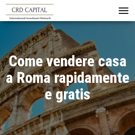
CRD
Informazioni e
consigli
CAPITAL
sull'investimento
in Italia e
all'estero
Come vendere casa
a Roma rapidamente
e gratis