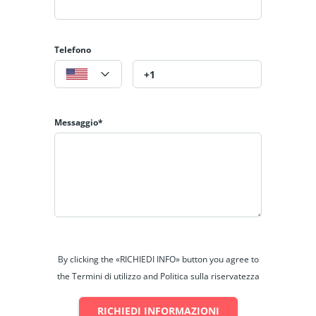
al primo piano avviene tramite scala esterna. È un piano
indipendente, perfetto per ospitare ospiti.
Telefono
È una villa molto accogliente che ricorda le tipiche case al
mare di Minorca, con travi in ​​legno a vista all'interno e vari
ambienti esterni per godersi la bella stagione.
Un'autentica opportunità per chi cerca di vivere vicino al
Messaggio*
mare a Minorca!
By clicking the «RICHIEDI INFO» button you agree to
the Termini di utilizzo and Politica sulla riservatezza
RICHIEDI INFORMAZIONI