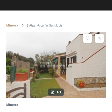
Minorca
S´Algar-Alcalfar Sant Lluís
1/1
Minorca