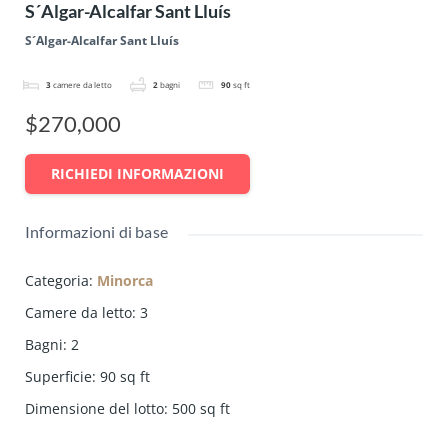
S´Algar-Alcalfar Sant Lluís
S´Algar-Alcalfar Sant Lluís
3
camere da letto
2
bagni
90
sq ft
$270,000
RICHIEDI INFORMAZIONI
Informazioni di base
Categoria
:
Minorca
Camere da letto
:
3
Bagni
:
2
Superficie
:
90
sq ft
Dimensione del lotto
:
500
sq ft