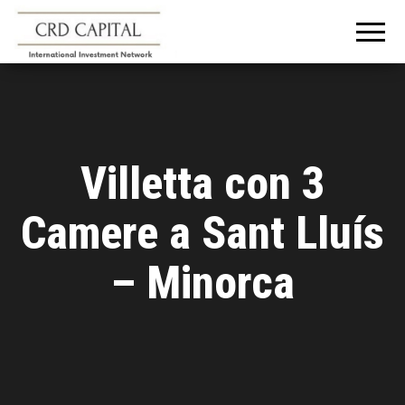
CRD
Informazioni e
consigli
CAPITAL
sull'investimento
in Italia e
all'estero
Villetta con 3
Camere a Sant Lluís
– Minorca