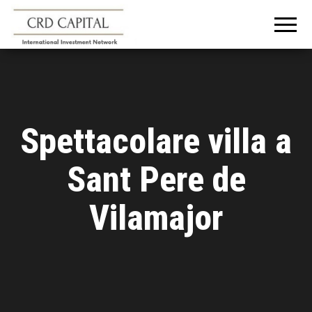
CRD
Informazioni e
consigli
CAPITAL
sull'investimento
in Italia e
all'estero
Spettacolare villa a
Sant Pere de
Vilamajor