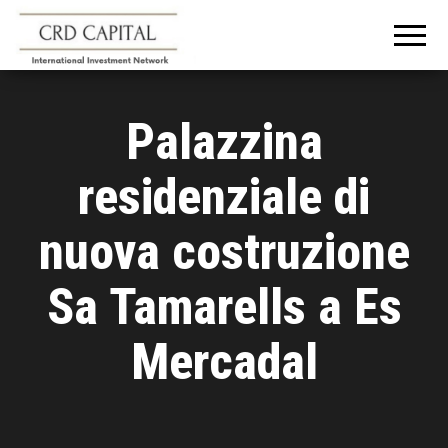
CRD
Informazioni e
consigli
CAPITAL
sull'investimento
in Italia e
all'estero
Palazzina
residenziale di
nuova costruzione
Sa Tamarells a Es
Mercadal