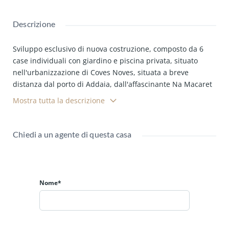
Descrizione
Sviluppo esclusivo di nuova costruzione, composto da 6
case individuali con giardino e piscina privata, situato
nell'urbanizzazione di Coves Noves, situata a breve
distanza dal porto di Addaia, dall'affascinante Na Macaret
e dalla grande spiaggia di Arenal d'en Castell.
Mostra tutta la descrizione
Il design si è basato principalmente sull'integrazione delle
costruzioni nell'ambiente più vicino, utilizzando materiali
Chiedi a un agente di questa casa
della zona, con colori neutri e chiari, offrendo
un'atmosfera accogliente sia all'interno che sulle sue
grandi terrazze. La distribuzione e l'abbellimento mirano a
raggiungere un design sostenibile e funzionale, che unisca
le caratteristiche dell'architettura minorchina con le
Nome*
esigenze attuali.
Il progetto si compone di tre tipologie con 3 o 4 camere da
letto. Ogni casa sarà dotata di lavanderia, cucina con