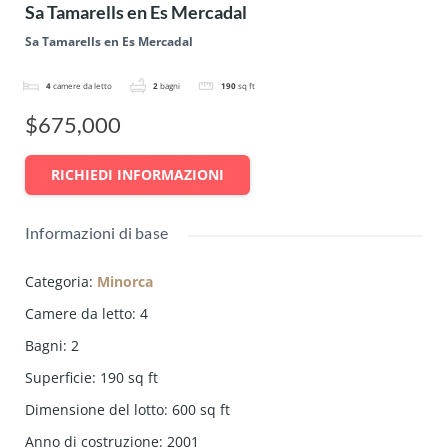
Sa Tamarells en Es Mercadal
Sa Tamarells en Es Mercadal
4
camere da letto
2
bagni
190
sq ft
$675,000
RICHIEDI INFORMAZIONI
Informazioni di base
Categoria
:
Minorca
Camere da letto
:
4
Bagni
:
2
Superficie
:
190
sq ft
Dimensione del lotto
:
600
sq ft
Anno di costruzione
:
2001