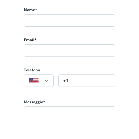
Llacuna del Poblenou. È un'area composta da edifici
Nome*
antichi e di media qualità architettonica, in generale.
Nelle vicinanze sono presenti grandi centri commerciali,
centri sportivi e ogni genere di servizio.
Email*
La superficie del lotto è di 317,72 m2, dove è possibile
costruire 2 piani interrati con 25 parcheggi, 6 piani fuori
terra con 2 negozi e 15 appartamenti.
Per informazioni dettagliate, business plan e visite sul
Telefono
luogo, vi invitiamo a contattarci senza impegno.
Messaggio*