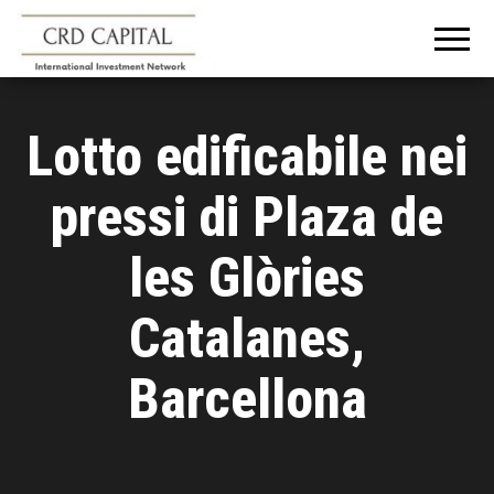
CRD
Informazioni e
consigli
CAPITAL
sull'investimento
in Italia e
all'estero
Lotto edificabile nei
pressi di Plaza de
les Glòries
Catalanes,
Barcellona