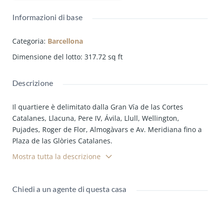
Informazioni di base
Categoria
:
Barcellona
Dimensione del lotto
:
317.72
sq ft
Descrizione
Il quartiere è delimitato dalla Gran Vía de las Cortes
Catalanes, Llacuna, Pere IV, Ávila, Llull, Wellington,
Pujades, Roger de Flor, Almogàvars e Av. Meridiana fino a
Plaza de las Glòries Catalanes.
Mostra tutta la descrizione
Nei pressi del lotto sono presenti diversi parchi, fra questi
il parco de la Estació del Nord e il famoso Parc de la
Ciutadella. Inoltre vi è la strada che collega il nucleo di
Chiedi a un agente di questa casa
Poblenou al Clot, il Llacuna.
Il luogo in cui si trova la proprietà appartiene al distretto di
Sant Martı, il quartiere al suo interno è di El parc i la