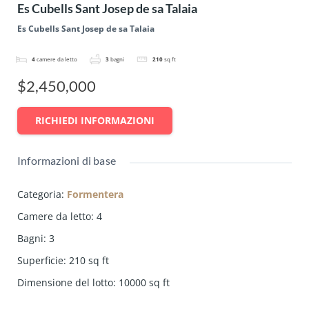
Es Cubells Sant Josep de sa Talaia
Es Cubells Sant Josep de sa Talaia
4
camere da letto
3
bagni
210
sq ft
$2,450,000
RICHIEDI INFORMAZIONI
Informazioni di base
Categoria
:
Formentera
Camere da letto
:
4
Bagni
:
3
Superficie
:
210
sq ft
Dimensione del lotto
:
10000
sq ft