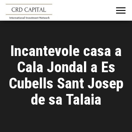
CRD
Informazioni e
consigli
CAPITAL
sull'investimento
in Italia e
all'estero
Incantevole casa a
Cala Jondal a Es
Cubells Sant Josep
de sa Talaia