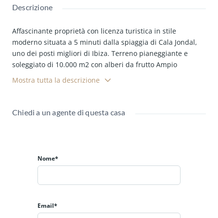
Descrizione
Affascinante proprietà con licenza turistica in stile
moderno situata a 5 minuti dalla spiaggia di Cala Jondal,
uno dei posti migliori di Ibiza.
Terreno pianeggiante e
soleggiato di 10.000 m2 con alberi da frutto Ampio
soggiorno con camino, ampia cucina/sala da pranzo, 4
Mostra tutta la descrizione
camere matrimoniali con 3 bagni, ampissimo portico
davanti alla piscina e chill-out.
Riscaldamento centralizzato
a gasolio, telefono, WIFI ADSL, aria condizionata, TV SAT.
A
Chiedi a un agente di questa casa
circa 15 minuti dall'aeroporto e dalla città di Ibiza, a pochi
minuti dalle spiagge più eleganti di Ibiza, si trovano
Torrent e Cala Jondal.
Possibilità di ampliamento di
ulteriori 50 mq.
Illuminazione notturna intorno alla piscina
Nome*
e alla casa.
Email*