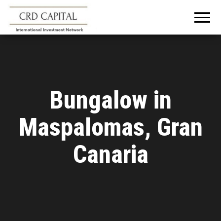
CRD
Informazioni e
consigli
CAPITAL
sull'investimento
in Italia e
all'estero
Bungalow in
Maspalomas, Gran
Canaria