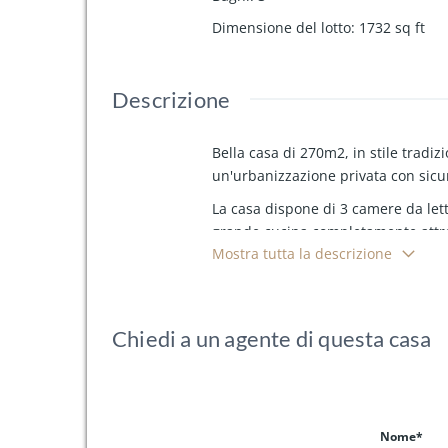
Dimensione del lotto
:
1732
sq ft
Descrizione
Bella casa di 270m2, in stile tradiz
un'urbanizzazione privata con sicur
La casa dispone di 3 camere da let
grande cucina completamente attre
Mostra tutta la descrizione
magnifico giardino con piscina e b
Splendide viste sul mare e su Forme
delle camere da letto.
Molto ben cu
Chiedi a un agente di questa casa
Nome*