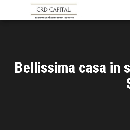
CRD
Informazioni e
consigli
CAPITAL
sull'investimento
in Italia e
all'estero
Bellissima casa in s