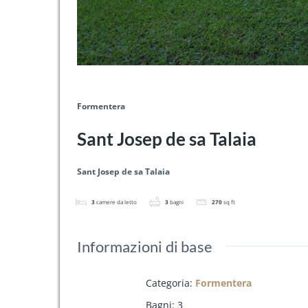
Formentera
Sant Josep de sa Talaia
Sant Josep de sa Talaia
3
camere da letto
3
bagni
270
sq ft
Informazioni di base
Categoria
:
Formentera
Bagni
:
3