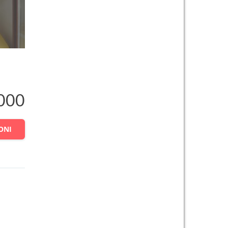
000
ONI