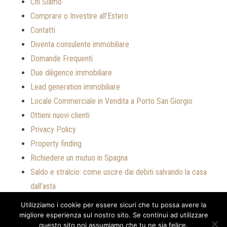
Chi Siamo
Comprare o Investire all’Estero
Contatti
Diventa consulente immobiliare
Domande Frequenti
Due diligence immobiliare
Lead generation immobiliare
Locale Commerciale in Vendita a Porto San Giorgio
Ottieni nuovi clienti
Privacy Policy
Property finding
Richiedere un mutuo in Spagna
Saldo e stralcio: come uscire dai debiti salvando la casa
dall’asta
Servizi
Utilizziamo i cookie per essere sicuri che tu possa avere la
Vendi la tua casa a compratori stranieri
migliore esperienza sul nostro sito. Se continui ad utilizzare
questo sito noi assumiamo che tu ne sia felice.