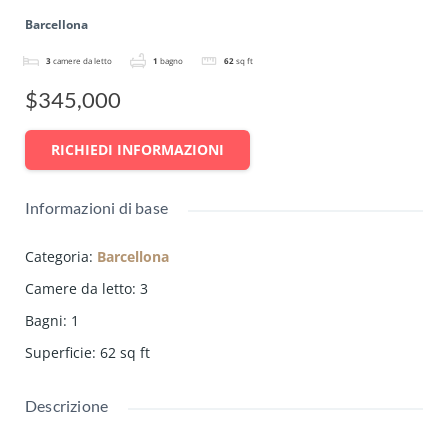
Barcellona
3
camere da letto
1
bagno
62
sq ft
$345,000
RICHIEDI INFORMAZIONI
Informazioni di base
Categoria
:
Barcellona
Camere da letto
:
3
Bagni
:
1
Superficie
:
62
sq ft
Descrizione