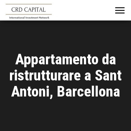
CRD
Informazioni e
consigli
CAPITAL
sull'investimento
in Italia e
all'estero
Appartamento da
ristrutturare a Sant
Antoni, Barcellona