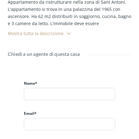
Appartamento da ristrutturare nella zona di Sant Antoni.
L'appartamento si trova
i
n una palazzina del 1965 con
ascensore.
Ha 62 m2 distribuiti in soggiorno, cucina, bagno
e 3 camere da letto.
L'immobile d
eve essere
completamente ristrutturato ed ha la possibilità di
Mostra tutta la descrizione
personalizzazione degli interni.
I pavimenti sono in gres e
gli infissi esterni in legno.
Dal soggiorno si accede a un
balcone di 3,90 m2 con vista sulla strada.
Chiedi a un agente di questa casa
Il condominio è stato ristrutturato recentemente ed è stato
installato un nuovo ascensore.
Ottima posizione a 50 metri
da Avenida Parallel .
Zona con tutti i tipi di servizi, negozi,
ristoranti e teatri.
Solo 5 minuti a piedi da Plaza España.
Nome*
Linee della metropolitana L1 e L3.
ref.aaa2
Email*